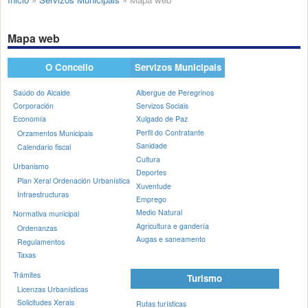
Mapa web
O Concello
Servizos Municipais
Saúdo do Alcalde
Albergue de Peregrinos
Corporación
Servizos Sociais
Economía
Xulgado de Paz
Perfil do Contratante
Orzamentos Municipais
Sanidade
Calendario fiscal
Cultura
Urbanismo
Deportes
Plan Xeral Ordenación Urbanística
Xuventude
Infraestructuras
Emprego
Medio Natural
Normativa municipal
Agricultura e gandería
Ordenanzas
Augas e saneamento
Regulamentos
Taxas
Trámites
Turismo
Licenzas Urbanísticas
Solicitudes Xerais
Rutas turísticas