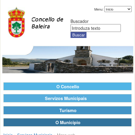
Menu:
Buscador
O Concello
Servizos Municipais
Turismo
O Municipio
Inicio
»
Servizos Municipais
»
Mapa web