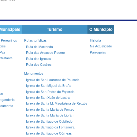
Municipais
Turismo
O Municipio
 Peregrinos
Rutas turísticas
Historia
iais
Na Actualidade
Ruta da Marronda
 Paz
Parroquias
Ruta das Áreas de Recreo
ntratante
Ruta das Igrexas
Ruta dos Castros
Monumentos
Igrexa de San Lourenzo de Pousada
Igrexa de San Miguel da Braña
Igrexa de San Pedro de Esperela
al
Igrexa de San Xoán de Lastra
 e gandería
Igrexa de Santa M. Magdalena de Retizós
neamento
Igrexa de Santa María de Fonteo
Igrexa de Santa María de Librán
Igrexa de Santiago de Cubilledo
Igrexa de Santiago da Fontaneira
Igrexa de Santiago de Córneas