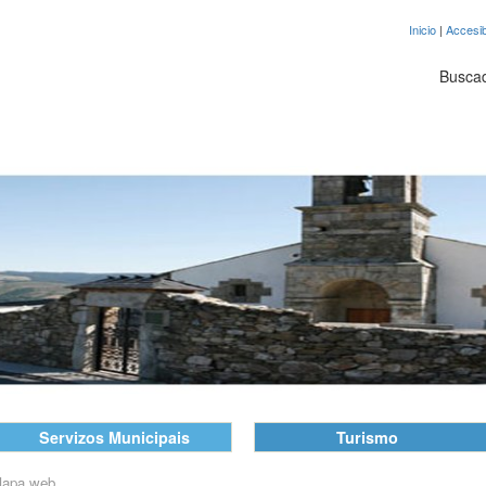
Inicio
|
Accesib
Busca
Servizos Municipais
Turismo
apa web