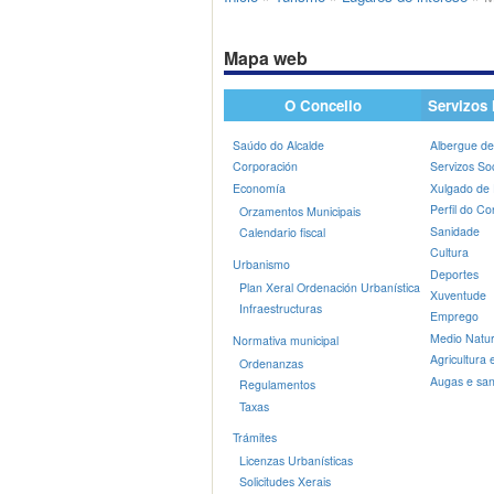
Mapa web
O Concello
Servizos 
Saúdo do Alcalde
Albergue de
Corporación
Servizos Soc
Economía
Xulgado de
Perfil do Co
Orzamentos Municipais
Sanidade
Calendario fiscal
Cultura
Urbanismo
Deportes
Plan Xeral Ordenación Urbanística
Xuventude
Infraestructuras
Emprego
Medio Natur
Normativa municipal
Agricultura
Ordenanzas
Augas e sa
Regulamentos
Taxas
Trámites
Licenzas Urbanísticas
Solicitudes Xerais