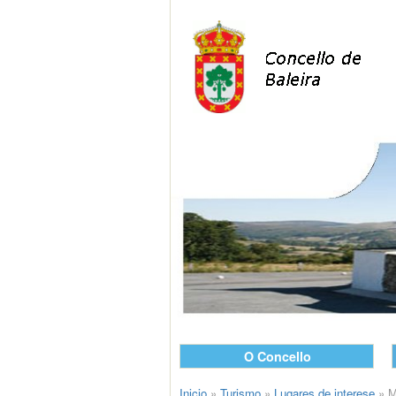
O Concello
Inicio
»
Turismo
»
Lugares de interese
»
M