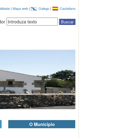
ilidade
|
Mapa web
|
Galego
|
Castellano
dor
O Municipio